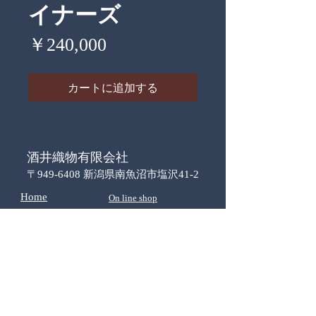
イナーズ
価
￥240,000
格
カートに追加する
酒井織物有限会社
〒949-6408 新潟県南魚沼市塩沢41-2
Home
On line shop
​プライバシーポリシ
ー
特定商取引に基づく表示
​お問い合わせ
お支払と配送
​会社概要