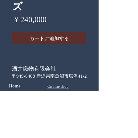
ズ
価
￥240,000
格
カートに追加する
酒井織物有限会社
〒949-6408 新潟県南魚沼市塩沢41-2
Home
On line shop
​プライバシーポリシ
ー
特定商取引に基づく表示
​お問い合わせ
お支払と配送
​会社概要